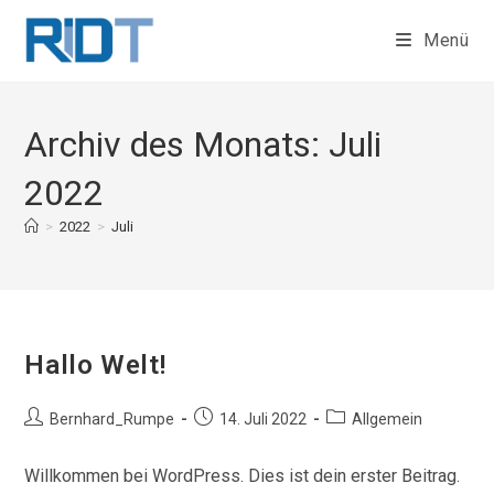
Zum
Menü
Inhalt
springen
Archiv des Monats: Juli
2022
>
2022
>
Juli
Hallo Welt!
Beitrags-
Beitrag
Beitrags-
Bernhard_Rumpe
14. Juli 2022
Allgemein
Autor:
veröffentlicht:
Kategorie:
Willkommen bei WordPress. Dies ist dein erster Beitrag.